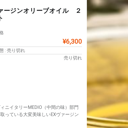
ァージンオリーブオイル ２
ト
格
¥6,300
 : 売り切れ
売り切れ
ニイタリーMEDIO（中間の味）部門
取っている大変美味しいEXヴァージン