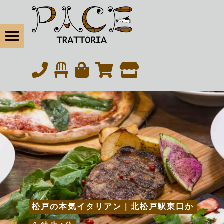
松戸の本気イタリアン・トラットリアパーチェ
Menu
eBook
松戸の本気イタリアン｜北松戸駅東口から徒歩6分
tagram
松戸の本気イタリアン｜北松戸駅東口か