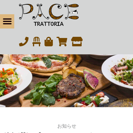
松戸の本気イタリアン・トラットリアパーチェ
営業時間のお知らせ | 松戸の本気イタリアン・トラットリアパーチェ
Menu
t navigation
松戸の本気イタリアン｜北松戸駅東口から徒歩6分
eBook
tagram
お知らせ