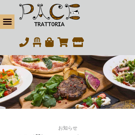
松戸の本気イタリアン・トラットリアパーチェ
休業のお知らせ | 松戸の本気イタリアン・トラットリアパーチェ
Menu
t navigation
松戸の本気イタリアン｜北松戸駅東口から徒歩6分
eBook
tagram
お知らせ