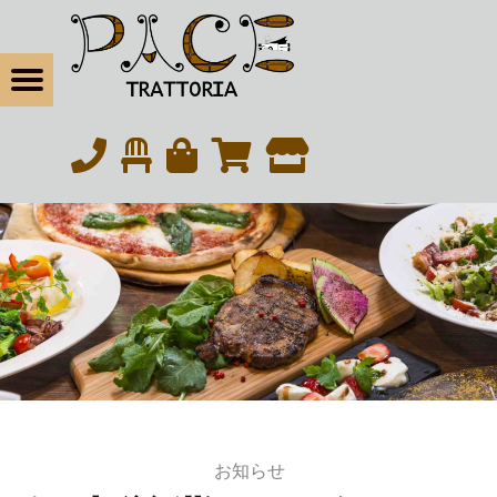
松戸の本気イタリアン・トラットリアパーチェ
臨時営業のお知らせ | 松戸の本気イタリアン・トラットリアパーチェ
Menu
t navigation
松戸の本気イタリアン｜北松戸駅東口から徒歩6分
eBook
tagram
お知らせ