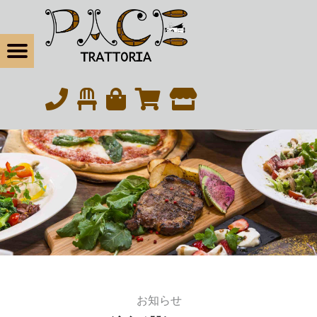
松戸の本気イタリアン・トラットリアパーチェ
2、3月営業について | 松戸の本気イタリアン・トラットリアパーチェ
Menu
t navigation
松戸の本気イタリアン｜北松戸駅東口から徒歩6分
eBook
tagram
お知らせ