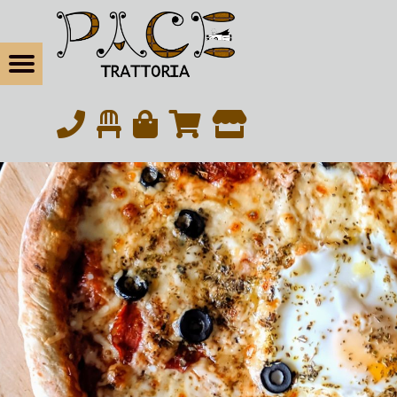
松戸の本気イタリアン・トラットリアパーチェ
お席の予約 | 松戸の本気イタリアン・トラットリアパーチェ
Menu
eBook
松戸の本気イタリアン｜北松戸駅東口から徒歩6分
tagram