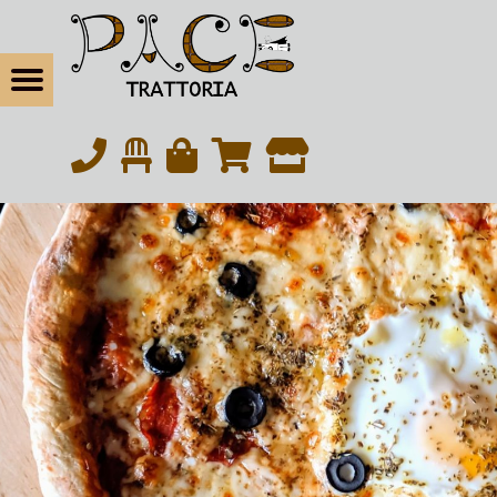
松戸の本気イタリアン・トラットリアパーチェ
お席の予約 | 松戸の本気イタリアン・トラットリアパーチェ
Menu
eBook
松戸の本気イタリアン｜北松戸駅東口から徒歩6分
tagram